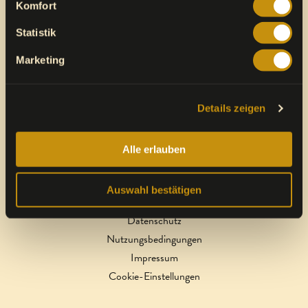
BREZELKÖNIG AG
Komfort
Neuenkirchstrasse 91
Statistik
6020 Emmenbrücke
Schweiz
Marketing
+41 (0)41 289 64 64
Details zeigen
info@brezelkoenig.ch
Alle erlauben
Auswahl bestätigen
2026 © Brezelkönig AG
Datenschutz
Nutzungsbedingungen
Impressum
Cookie-Einstellungen