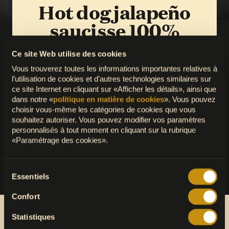
Hot dog jalapeño
saucisse 100%
végétale
Ce site Web utilise des cookies
Vous trouverez toutes les informations importantes relatives à
Hot dog avec baguette jalapeño et saucisse 100%
l’utilisation de cookies et d’autres technologies similaires sur
végétale. Sauce au choix : ketchup, moutarde,
ce site Internet en cliquant sur «Afficher les détails», ainsi que
cocktail ou chipeño.
dans notre «
politique en matière de cookies
». Vous pouvez
choisir vous-même les catégories de cookies que vous
souhaitez autoriser. Vous pouvez modifier vos paramètres
personnalisés à tout moment en cliquant sur la rubrique
«Paramétrage des cookies».
Sélection
Essentiels
du
consentement
Confort
Statistiques