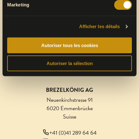
Marketing
Afficher les détails
Une marque de
Autoriser tous les cookies
VALORA INTEGRITY LINE
Autoriser la sélection
BREZELKÖNIG AG
Neuenkirchstrasse 91
6020 Emmenbrücke
Suisse
+41 (0)41 289 64 64