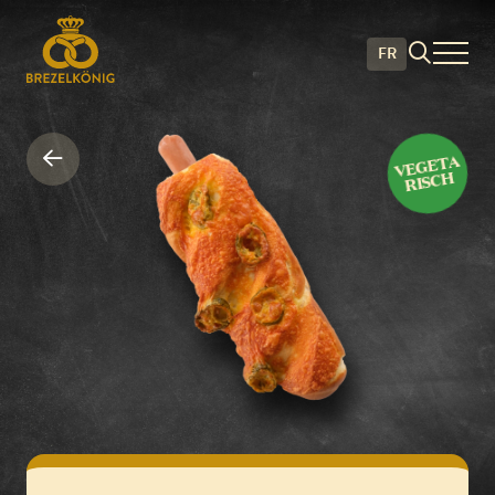
FR
Hot dog jalapeño saucisse