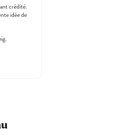
ant crédité.
ente idée de
ig.
au