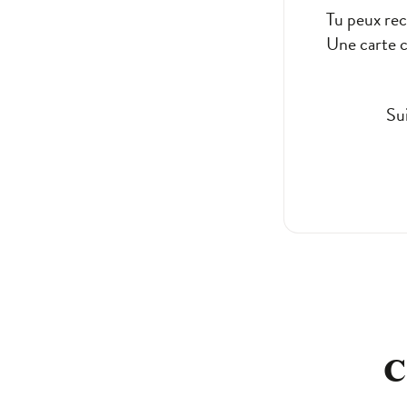
Tu peux rec
Une carte c
Su
C