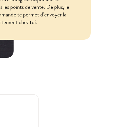
us les points de vente. De plus, le
mmande te permet d’envoyer la
ctement chez toi.