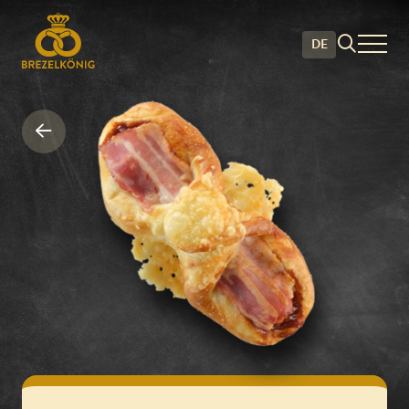
DE
Silserli Twister BBQ • Br