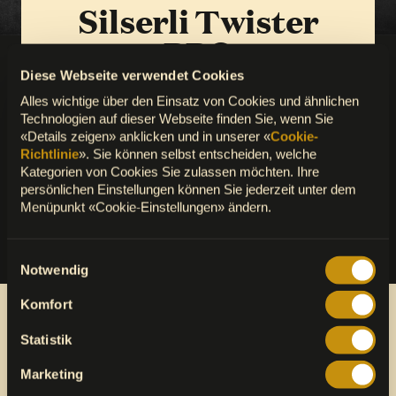
Silserli Twister
BBQ
Diese Webseite verwendet Cookies
Silserli mit Wienerli, Speck, BBQ Sauce und mit
Alles wichtige über den Einsatz von Cookies und ähnlichen
Reibkäse überbacken. (Fleischherkunft: Schweiz)
Technologien auf dieser Webseite finden Sie, wenn Sie
«Details zeigen» anklicken und in unserer «
Cookie-
Richtlinie
». Sie können selbst entscheiden, welche
Kategorien von Cookies Sie zulassen möchten. Ihre
persönlichen Einstellungen können Sie jederzeit unter dem
Menüpunkt «Cookie-Einstellungen» ändern.
Einwilligungsauswahl
Notwendig
Komfort
Statistik
Marketing