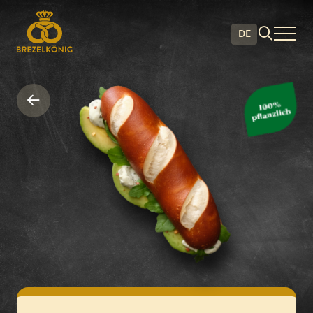
DE
Silserli Avocado • Brezel