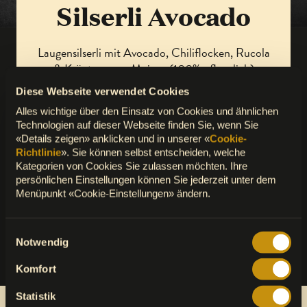
Silserli Avocado
Laugensilserli mit Avocado, Chiliflocken, Rucola
& Kräutersauce Maison (100% pflanzlich)
Diese Webseite verwendet Cookies
Alles wichtige über den Einsatz von Cookies und ähnlichen
INFORMATIONEN ZU ALLERGENEN
Technologien auf dieser Webseite finden Sie, wenn Sie
«Details zeigen» anklicken und in unserer «
Cookie-
Richtlinie
». Sie können selbst entscheiden, welche
Kategorien von Cookies Sie zulassen möchten. Ihre
NÄHRWERTE PRO 100G
persönlichen Einstellungen können Sie jederzeit unter dem
Menüpunkt «Cookie-Einstellungen» ändern.
Einwilligungsauswahl
Notwendig
Komfort
Statistik