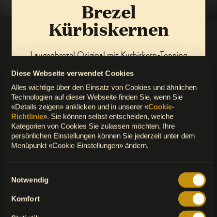
Brezel
Kürbiskernen
Laugenbrezel Original mit Kürbiskern-Topping
(100% pflanzlich).
Diese Webseite verwendet Cookies
Alles wichtige über den Einsatz von Cookies und ähnlichen
Technologien auf dieser Webseite finden Sie, wenn Sie
INFORMATIONEN ZU ALLERGENEN
«Details zeigen» anklicken und in unserer «
Cookie-
Richtlinie
». Sie können selbst entscheiden, welche
Kategorien von Cookies Sie zulassen möchten. Ihre
persönlichen Einstellungen können Sie jederzeit unter dem
NÄHRWERTE PRO 100G
Menüpunkt «Cookie-Einstellungen» ändern.
Einwilligungsauswahl
Notwendig
Komfort