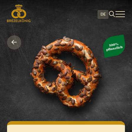
DE
Brezel Kürbiskernen • Br